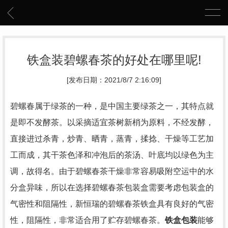
铁盒装碧螺春茶的好处在哪里呢!
[发布日期：2021/8/7 2:16:09]
碧螺春属于绿茶的一种，是中国主要绿茶之一，其特点就
是即不发酵茶。以采摘适宜茶树新梢为原料，不经发酵，
直接进过杀青，炒青、晒青，蒸青，揉捻、干燥等工艺加
工而成，其干茶色泽和冲泡后的茶汤、叶底均以绿色为主
调，故得名。由于碧螺春茶干燥非常容易吸附空运中的水
分盒异味，所以在选择碧螺春茶包装盒需要考虑包装盒的
气密性和阻隔性，新恒瑞的碧螺春茶铁盒具有良好的气密
性，阻隔性，非常适合用了贮存碧螺春茶。
铁盒包装
能够