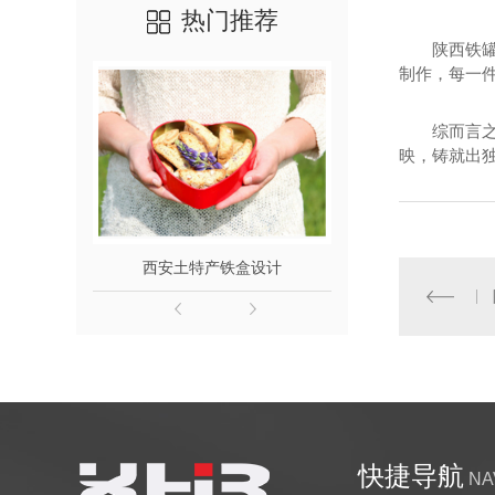
热门推荐
陕西铁
制作，每一
综而言
映，铸就出
西安土特产铁盒设计
西安
快捷导航
NA