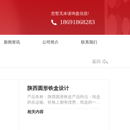
您暂无未读询盘信息!
18691868283
新闻资讯
公司简介
联系我们
返回
陕西圆形铁盒设计
产品名称：陕西圆形铁盒产品特点：纸盒
的在运输、价格上都有优势，纸盒的一般
都是需要你回家自己折叠的，所以相对体
相关内容
积就比较小，纸…