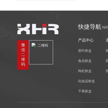
快捷导航
NA
产品中心
微
信
茶叶铁盒
二
维
食品铁盒
码
枸杞铁盒
化妆品铁盒
干果铁盒